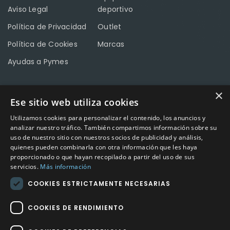
Aviso Legal
deportivo
Política de Privacidad
Outlet
Política de Cookies
Marcas
Ayudas a Pymes
×
Ese sitio web utiliza cookies
CONTACTO
Utilizamos cookies para personalizar el contenido, los anuncios y
Calle Méndez Núñez nº3 – Fuente Palmera 14120 Córdoba
analizar nuestro tráfico. También compartimos información sobre su
uso de nuestro sitio con nuestros socios de publicidad y análisis,
Teléfono
957 04 96 57
quienes pueden combinarla con otra información que les haya
proporcionado o que hayan recopilado a partir del uso de sus
Email
info@factory-sport.es
servicios.
Más información
COOKIES ESTRICTAMENTE NECESARIAS
HORARIO COMERCIAL
Lunes a viernes
COOKIES DE RENDIMIENTO
10:00 a 14:00 / 18:00 a 21:00