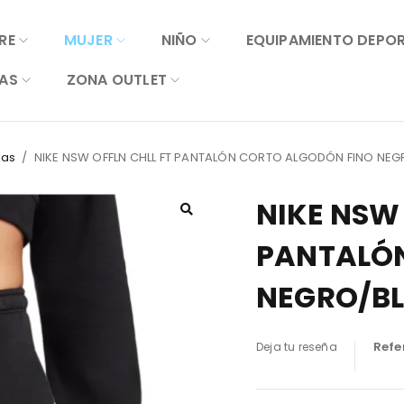
RE
MUJER
NIÑO
EQUIPAMIENTO DEPO
AS
ZONA OUTLET
las
/
NIKE NSW OFFLN CHLL FT PANTALÓN CORTO ALGODÓN FINO NE
NIKE NSW 
PANTALÓN
NEGRO/BL
Refe
Deja tu reseña