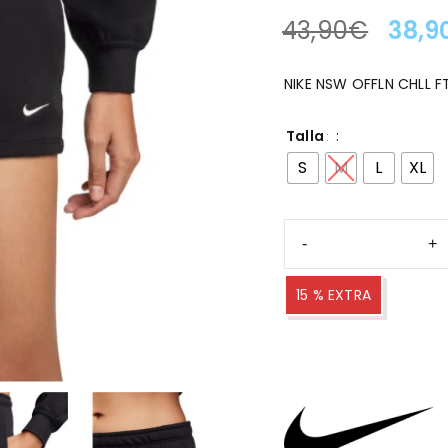
43,90
€
38,9
LA OFERTA TERMINA EN
NIKE NSW OFFLN CHLL 
Talla
S
M
L
XL
15 % EXTRA