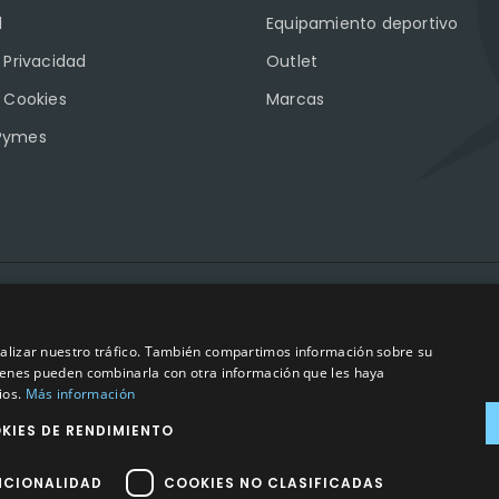
l
Equipamiento deportivo
e Privacidad
Outlet
e Cookies
Marcas
Pymes
2023
©
– Todos los derechos reservados | Hecho por
Impulsoh Perform
analizar nuestro tráfico. También compartimos información sobre su
quienes pueden combinarla con otra información que les haya
ios.
Más información
KIES DE RENDIMIENTO
NCIONALIDAD
COOKIES NO CLASIFICADAS