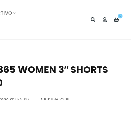
RTIVO
0
 365 WOMEN 3″ SHORTS
0
rencia:
CZ9857
SKU:
09412280