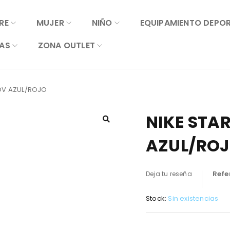
RE
MUJER
NIÑO
EQUIPAMIENTO DEPO
AS
ZONA OUTLET
TDV AZUL/ROJO
NIKE STA
AZUL/RO
Refe
Deja tu reseña
Stock:
Sin existencias