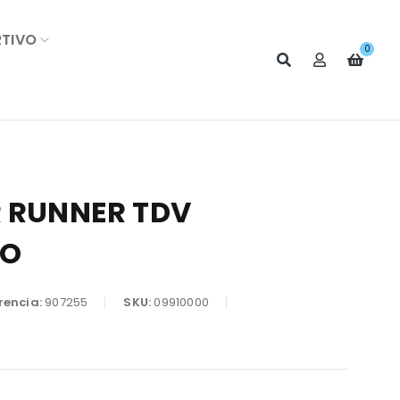
RTIVO
0
R RUNNER TDV
JO
rencia:
907255
SKU:
09910000