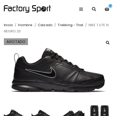
0
Inicio
/
Hombre
/
Calzado
/
Trekking - Trial
/
NIKE T LITE XI
NEGRO 20
AGOTADO