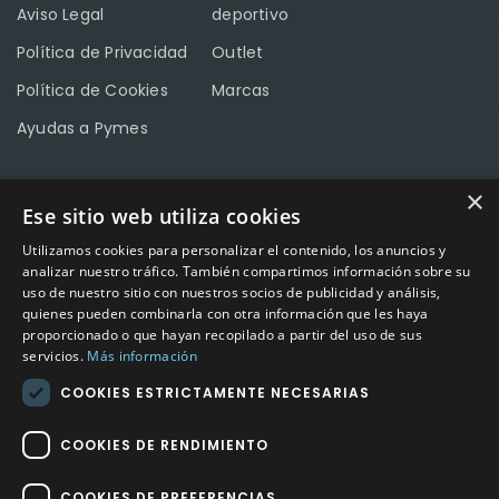
Aviso Legal
deportivo
Política de Privacidad
Outlet
Política de Cookies
Marcas
Ayudas a Pymes
×
Ese sitio web utiliza cookies
CONTACTO
Utilizamos cookies para personalizar el contenido, los anuncios y
Calle Méndez Núñez nº3 – Fuente Palmera 14120 Córdoba
analizar nuestro tráfico. También compartimos información sobre su
uso de nuestro sitio con nuestros socios de publicidad y análisis,
Teléfono
957 04 96 57
quienes pueden combinarla con otra información que les haya
proporcionado o que hayan recopilado a partir del uso de sus
Email
info@factory-sport.es
servicios.
Más información
COOKIES ESTRICTAMENTE NECESARIAS
HORARIO COMERCIAL
Lunes a viernes
COOKIES DE RENDIMIENTO
10:00 a 14:00 / 18:00 a 21:00
COOKIES DE PREFERENCIAS