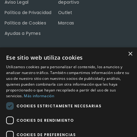
Aviso Legal
deportivo
Política de Privacidad
Outlet
Política de Cookies
Marcas
Ayudas a Pymes
×
Ese sitio web utiliza cookies
CONTACTO
Utilizamos cookies para personalizar el contenido, los anuncios y
Calle Méndez Núñez nº3 – Fuente Palmera 14120 Córdoba
analizar nuestro tráfico. También compartimos información sobre su
uso de nuestro sitio con nuestros socios de publicidad y análisis,
Teléfono
957 04 96 57
quienes pueden combinarla con otra información que les haya
proporcionado o que hayan recopilado a partir del uso de sus
Email
info@factory-sport.es
servicios.
Más información
COOKIES ESTRICTAMENTE NECESARIAS
HORARIO COMERCIAL
Lunes a viernes
COOKIES DE RENDIMIENTO
10:00 a 14:00 / 18:00 a 21:00
COOKIES DE PREFERENCIAS