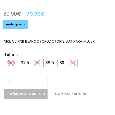
89,90
€
79,90
€
LA OFERTA TERMINA EN:
¡Envío gratis!
NIKE V5 RNR BLANCO/CRUDO/GRIS 030 PARA MUJER
Talla
36.5
37.5
38
38.5
39
40
AÑADIR AL CARRITO
COMPRAR AHORA