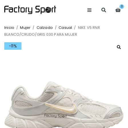
0
Inicio
/
Mujer
/
Calzado
/
Casual
/
NIKE V5 RNR
BLANCO/CRUDO/GRIS 030 PARA MUJER
-11%