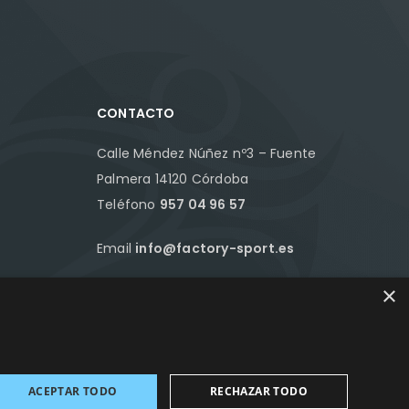
CONTACTO
Calle Méndez Núñez nº3 – Fuente
Palmera 14120 Córdoba
Teléfono
957 04 96 57
Email
info@factory-sport.es
×
HORARIO COMERCIAL
Lunes a viernes
10:00 a 14:00 / 18:00 a 21:00
ACEPTAR TODO
RECHAZAR TODO