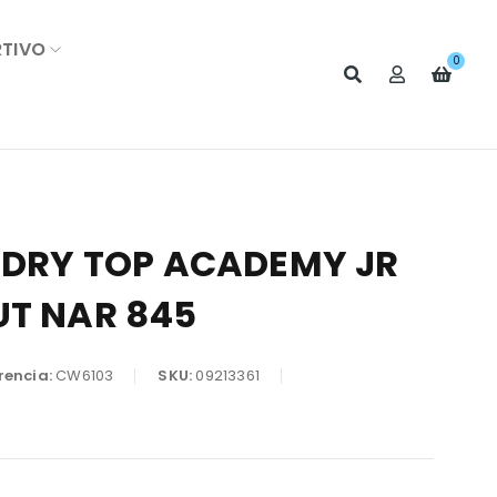
RTIVO
0
K DRY TOP ACADEMY JR
UT NAR 845
rencia:
CW6103
SKU:
09213361