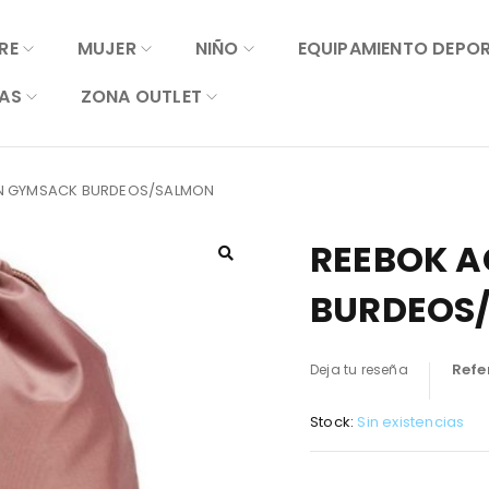
RE
MUJER
NIÑO
EQUIPAMIENTO DEPO
AS
ZONA OUTLET
ON GYMSACK BURDEOS/SALMON
REEBOK A
BURDEOS
Refe
Deja tu reseña
Stock:
Sin existencias