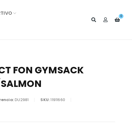
RTIVO
0
CT FON GYMSACK
/SALMON
rencia:
DU2981
SKU:
11911660