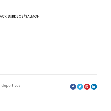
€
:
SACK BURDEOS/SALMON
 deportivos