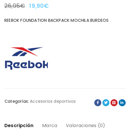
26,95
€
19,90
€
LA OFERTA TERMINA EN:
REEBOK FOUNDATION BACKPACK MOCHILA BURDEOS
Categorías:
Accesorios deportivos
Descripción
Marca
Valoraciones (0)