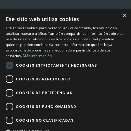
×
Ese sitio web utiliza cookies
CONTACTO
Utilizamos cookies para personalizar el contenido, los anuncios y
Calle Méndez Núñez nº3 – Fuente Palmera 14120 Córdoba
analizar nuestro tráfico. También compartimos información sobre su
uso de nuestro sitio con nuestros socios de publicidad y análisis,
Teléfono
957 04 96 57
quienes pueden combinarla con otra información que les haya
proporcionado o que hayan recopilado a partir del uso de sus
Email
info@factory-sport.es
servicios.
Más información
COOKIES ESTRICTAMENTE NECESARIAS
HORARIO COMERCIAL
Lunes a viernes
COOKIES DE RENDIMIENTO
10:00 a 14:00 / 18:00 a 21:00
COOKIES DE PREFERENCIAS
COOKIES DE FUNCIONALIDAD
COOKIES NO CLASIFICADAS
Factory Sport 2023
©
– Todos los derechos reservados | Hecho por
Impulsoh Performance Marketing