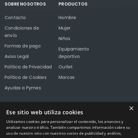
SOBRE NOSOTROS
PRODUCTOS
Contacto
Hombre
Condiciones de
Mujer
envío
Niños
Formas de pago
Equipamiento
Aviso Legal
deportivo
Política de Privacidad
Outlet
Política de Cookies
Marcas
Ayudas a Pymes
×
Ese sitio web utiliza cookies
CONTACTO
Utilizamos cookies para personalizar el contenido, los anuncios y
Calle Méndez Núñez nº3 – Fuente Palmera 14120 Córdoba
analizar nuestro tráfico. También compartimos información sobre su
uso de nuestro sitio con nuestros socios de publicidad y análisis,
Teléfono
957 04 96 57