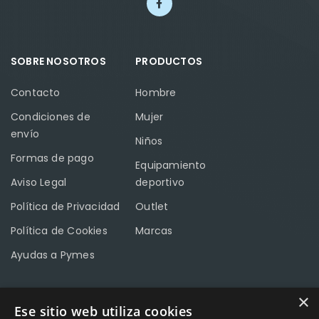
SOBRE NOSOTROS
PRODUCTOS
Contacto
Hombre
Condiciones de
Mujer
envío
Niños
Formas de pago
Equipamiento
Aviso Legal
deportivo
Política de Privacidad
Outlet
Política de Cookies
Marcas
Ayudas a Pymes
×
Ese sitio web utiliza cookies
CONTACTO