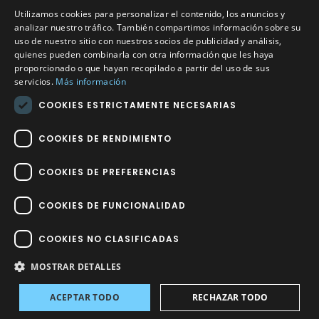
Utilizamos cookies para personalizar el contenido, los anuncios y
Calle Méndez Núñez nº3 – Fuente Palmera 14120 Córdoba
analizar nuestro tráfico. También compartimos información sobre su
uso de nuestro sitio con nuestros socios de publicidad y análisis,
Teléfono
957 04 96 57
quienes pueden combinarla con otra información que les haya
proporcionado o que hayan recopilado a partir del uso de sus
Email
info@factory-sport.es
servicios.
Más información
COOKIES ESTRICTAMENTE NECESARIAS
HORARIO COMERCIAL
Lunes a viernes
COOKIES DE RENDIMIENTO
10:00 a 14:00 / 18:00 a 21:00
COOKIES DE PREFERENCIAS
COOKIES DE FUNCIONALIDAD
COOKIES NO CLASIFICADAS
Factory Sport 2023
©
– Todos los derechos reservados | Hecho por
Impulsoh Performance Marketing
MOSTRAR DETALLES
ACEPTAR TODO
RECHAZAR TODO
Avisos
INICIO
TIENDA
INICIAR SESIÓN