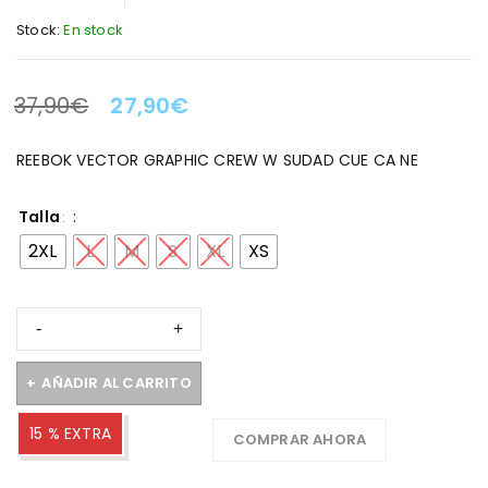
Stock:
En stock
37,90
€
27,90
€
LA OFERTA TERMINA EN:
REEBOK VECTOR GRAPHIC CREW W SUDAD CUE CA NE
Talla
2XL
L
M
S
XL
XS
AÑADIR AL CARRITO
15 % EXTRA
COMPRAR AHORA