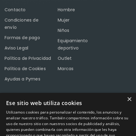
Contacto
Hombre
Condiciones de
Mujer
envío
Niños
Formas de pago
Equipamiento
Aviso Legal
deportivo
Política de Privacidad
Outlet
Política de Cookies
Marcas
Ayudas a Pymes
×
Ese sitio web utiliza cookies
CONTACTO
Utilizamos cookies para personalizar el contenido, los anuncios y
Calle Méndez Núñez nº3 – Fuente Palmera 14120 Córdoba
analizar nuestro tráfico. También compartimos información sobre su
uso de nuestro sitio con nuestros socios de publicidad y análisis,
Teléfono
957 04 96 57
quienes pueden combinarla con otra información que les haya
proporcionado o que hayan recopilado a partir del uso de sus