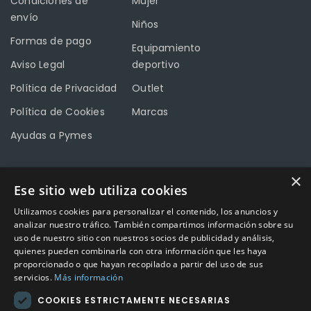
Condiciones de
Mujer
envío
Niños
Formas de pago
Equipamiento
Aviso Legal
deportivo
Política de Privacidad
Outlet
Política de Cookies
Marcas
Ayudas a Pymes
×
Ese sitio web utiliza cookies
CONTACTO
Utilizamos cookies para personalizar el contenido, los anuncios y
Calle Méndez Núñez nº3 – Fuente Palmera 14120 Córdoba
analizar nuestro tráfico. También compartimos información sobre su
uso de nuestro sitio con nuestros socios de publicidad y análisis,
Teléfono
957 04 96 57
quienes pueden combinarla con otra información que les haya
proporcionado o que hayan recopilado a partir del uso de sus
Email
info@factory-sport.es
servicios.
Más información
COOKIES ESTRICTAMENTE NECESARIAS
HORARIO COMERCIAL