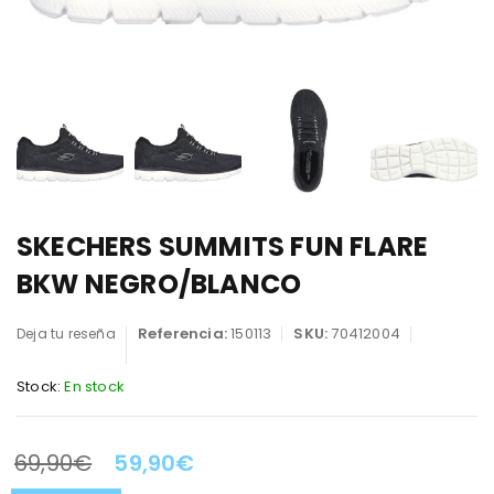
SKECHERS SUMMITS FUN FLARE
BKW NEGRO/BLANCO
Referencia:
150113
SKU:
70412004
Deja tu reseña
Stock:
En stock
69,90
€
59,90
€
LA OFERTA TERMINA EN: