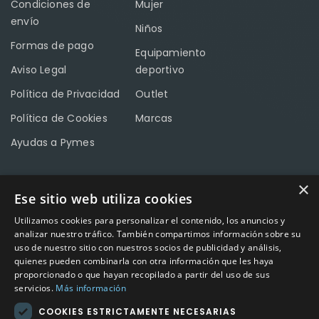
Condiciones de
Mujer
envío
Niños
Formas de pago
Equipamiento
Aviso Legal
deportivo
Política de Privacidad
Outlet
Política de Cookies
Marcas
Ayudas a Pymes
×
Ese sitio web utiliza cookies
CONTACTO
Utilizamos cookies para personalizar el contenido, los anuncios y
Calle Méndez Núñez nº3 – Fuente Palmera 14120 Córdoba
analizar nuestro tráfico. También compartimos información sobre su
uso de nuestro sitio con nuestros socios de publicidad y análisis,
Teléfono
957 04 96 57
quienes pueden combinarla con otra información que les haya
proporcionado o que hayan recopilado a partir del uso de sus
Email
info@factory-sport.es
servicios.
Más información
COOKIES ESTRICTAMENTE NECESARIAS
HORARIO COMERCIAL