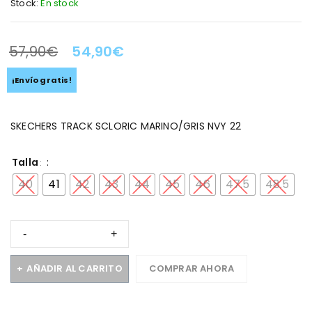
Stock:
En stock
57,90
€
54,90
€
LA OFERTA TERMINA EN:
¡Envío gratis!
SKECHERS TRACK SCLORIC MARINO/GRIS NVY 22
Talla
40
41
42
43
44
45
46
47.5
48.5
AÑADIR AL CARRITO
COMPRAR AHORA