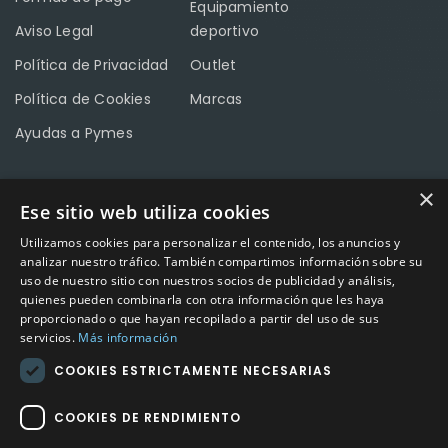
Equipamiento
Aviso Legal
deportivo
Política de Privacidad
Outlet
Política de Cookies
Marcas
Ayudas a Pymes
×
Ese sitio web utiliza cookies
CONTACTO
Utilizamos cookies para personalizar el contenido, los anuncios y
Calle Méndez Núñez nº3 – Fuente Palmera 14120 Córdoba
analizar nuestro tráfico. También compartimos información sobre su
uso de nuestro sitio con nuestros socios de publicidad y análisis,
Teléfono
957 04 96 57
quienes pueden combinarla con otra información que les haya
proporcionado o que hayan recopilado a partir del uso de sus
Email
info@factory-sport.es
servicios.
Más información
COOKIES ESTRICTAMENTE NECESARIAS
HORARIO COMERCIAL
Lunes a viernes
COOKIES DE RENDIMIENTO
10:00 a 14:00 / 18:00 a 21:00