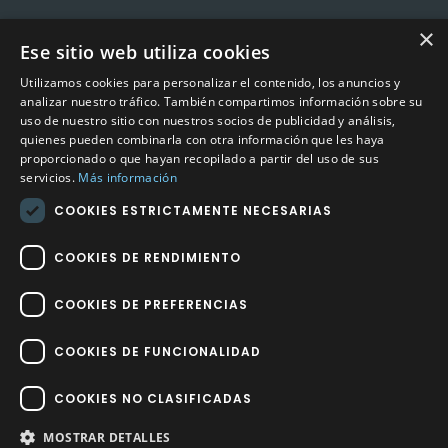
×
Ese sitio web utiliza cookies
CONTACTO
Utilizamos cookies para personalizar el contenido, los anuncios y
Calle Méndez Núñez nº3 – Fuente Palmera 14120 Córdoba
analizar nuestro tráfico. También compartimos información sobre su
uso de nuestro sitio con nuestros socios de publicidad y análisis,
Teléfono
957 04 96 57
quienes pueden combinarla con otra información que les haya
proporcionado o que hayan recopilado a partir del uso de sus
Email
info@factory-sport.es
servicios.
Más información
COOKIES ESTRICTAMENTE NECESARIAS
HORARIO COMERCIAL
Lunes a viernes
COOKIES DE RENDIMIENTO
10:00 a 14:00 / 18:00 a 21:00
COOKIES DE PREFERENCIAS
COOKIES DE FUNCIONALIDAD
COOKIES NO CLASIFICADAS
Factory Sport 2023
©
– Todos los derechos reservados | Hecho por
Impulsoh Performance Marketing
MOSTRAR DETALLES