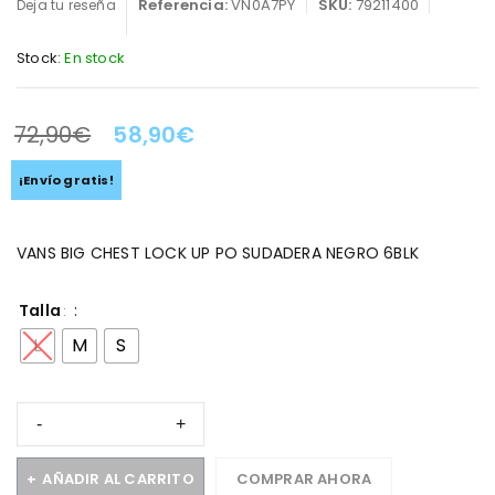
Referencia:
VN0A7PY
SKU:
79211400
Deja tu reseña
Stock:
En stock
72,90
€
58,90
€
LA OFERTA TERMINA EN:
¡Envío gratis!
VANS BIG CHEST LOCK UP PO SUDADERA NEGRO 6BLK
Talla
L
M
S
AÑADIR AL CARRITO
COMPRAR AHORA