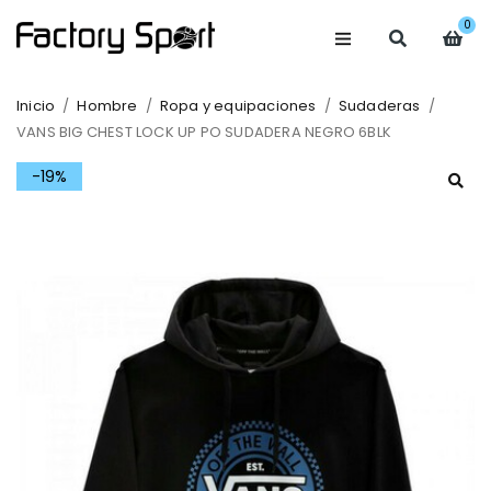
0
Inicio
/
Hombre
/
Ropa y equipaciones
/
Sudaderas
/
VANS BIG CHEST LOCK UP PO SUDADERA NEGRO 6BLK
-19%