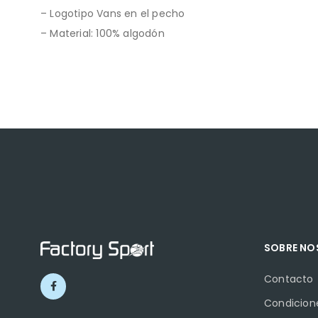
– Logotipo Vans en el pecho
– Material: 100% algodón
SOBRE N
Contacto
Condicion