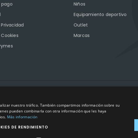
 pago
Niños
l
Equipamiento deportivo
e Privacidad
Outlet
e Cookies
Marcas
Pymes
2023
©
– Todos los derechos reservados | Hecho por
Impulsoh Perform
analizar nuestro tráfico. También compartimos información sobre su
quienes pueden combinarla con otra información que les haya
ios.
Más información
KIES DE RENDIMIENTO