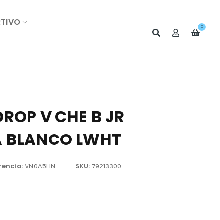
RTIVO
0
ROP V CHE B JR
A BLANCO LWHT
rencia:
VN0A5HN
SKU:
79213300