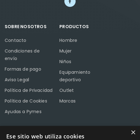
SOBRE NOSOTROS
PRODUCTOS
Contacto
Hombre
Condiciones de
Mujer
envío
Niños
Formas de pago
Equipamiento
Aviso Legal
deportivo
Política de Privacidad
Outlet
Política de Cookies
Marcas
Ayudas a Pymes
×
Ese sitio web utiliza cookies
CONTACTO