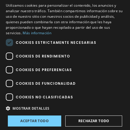
Utilizamos cookies para personalizar el contenido, los anuncios y
Calle Méndez Núñez nº3 – Fuente Palmera 14120 Córdoba
analizar nuestro tráfico. También compartimos información sobre su
uso de nuestro sitio con nuestros socios de publicidad y análisis,
Teléfono
957 04 96 57
quienes pueden combinarla con otra información que les haya
proporcionado o que hayan recopilado a partir del uso de sus
Email
info@factory-sport.es
servicios.
Más información
COOKIES ESTRICTAMENTE NECESARIAS
HORARIO COMERCIAL
Lunes a viernes
COOKIES DE RENDIMIENTO
10:00 a 14:00 / 18:00 a 21:00
COOKIES DE PREFERENCIAS
COOKIES DE FUNCIONALIDAD
COOKIES NO CLASIFICADAS
Factory Sport 2023
©
– Todos los derechos reservados | Hecho por
Impulsoh Performance Marketing
MOSTRAR DETALLES
ACEPTAR TODO
RECHAZAR TODO
Avisos
INICIO
TIENDA
INICIAR SESIÓN