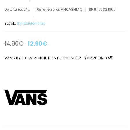
Referencia:
VN0A3HMQ
SKU:
79321667
Deja tu reseña
Stock:
Sin existencias
14,90
€
12,90
€
LA OFERTA TERMINA EN:
VANS BY OTW PENCIL P ESTUCHE NEGRO/CARBON BA51