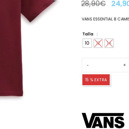
28,90
€
24,9
LA OFERTA TERMINA EN
VANS ESSENTIAL B CAM
Talla
10
12
14
15 % EXTRA