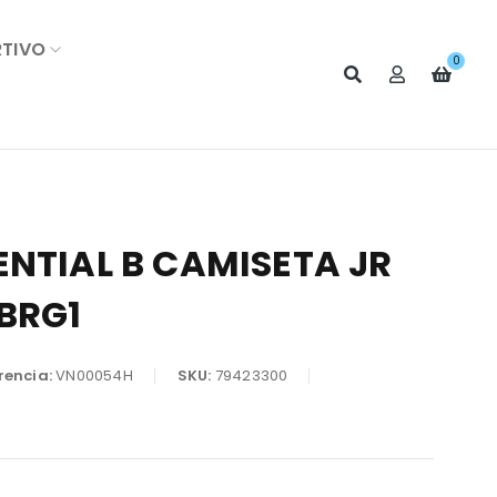
RTIVO
0
ENTIAL B CAMISETA JR
BRG1
rencia:
VN00054H
SKU:
79423300