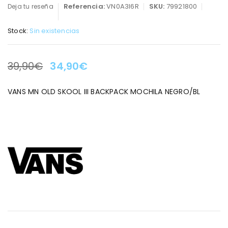
Referencia:
VN0A3I6R
SKU:
79921800
Deja tu reseña
Stock:
Sin existencias
39,90
€
34,90
€
LA OFERTA TERMINA EN:
VANS MN OLD SKOOL III BACKPACK MOCHILA NEGRO/BL