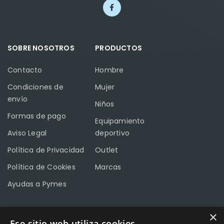
SOBRE NOSOTROS
PRODUCTOS
Contacto
Hombre
Condiciones de
Mujer
envío
Niños
Formas de pago
Equipamiento
Aviso Legal
deportivo
Política de Privacidad
Outlet
Política de Cookies
Marcas
Ayudas a Pymes
×
Ese sitio web utiliza cookies
CONTACTO