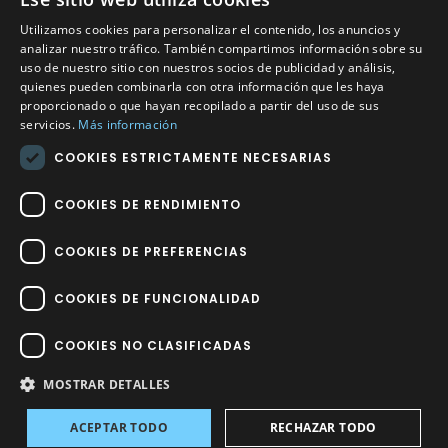
Utilizamos cookies para personalizar el contenido, los anuncios y
Calle Méndez Núñez nº3 – Fuente Palmera 14120 Córdoba
analizar nuestro tráfico. También compartimos información sobre su
uso de nuestro sitio con nuestros socios de publicidad y análisis,
Teléfono
957 04 96 57
quienes pueden combinarla con otra información que les haya
proporcionado o que hayan recopilado a partir del uso de sus
Email
info@factory-sport.es
servicios.
Más información
COOKIES ESTRICTAMENTE NECESARIAS
HORARIO COMERCIAL
Lunes a viernes
COOKIES DE RENDIMIENTO
10:00 a 14:00 / 18:00 a 21:00
COOKIES DE PREFERENCIAS
COOKIES DE FUNCIONALIDAD
COOKIES NO CLASIFICADAS
Factory Sport 2023
©
– Todos los derechos reservados | Hecho por
Impulsoh Performance Marketing
MOSTRAR DETALLES
ACEPTAR TODO
RECHAZAR TODO
Avisos