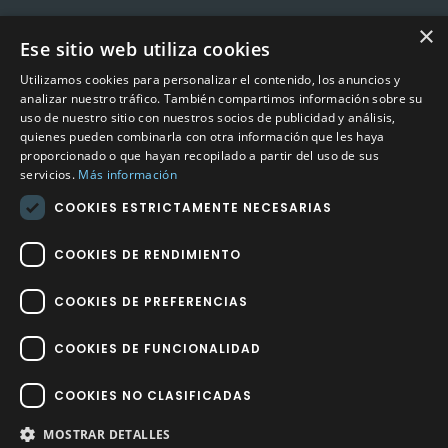
×
Ese sitio web utiliza cookies
CONTACTO
Utilizamos cookies para personalizar el contenido, los anuncios y
Calle Méndez Núñez nº3 – Fuente Palmera 14120 Córdoba
analizar nuestro tráfico. También compartimos información sobre su
uso de nuestro sitio con nuestros socios de publicidad y análisis,
Teléfono
957 04 96 57
quienes pueden combinarla con otra información que les haya
proporcionado o que hayan recopilado a partir del uso de sus
Email
info@factory-sport.es
servicios.
Más información
COOKIES ESTRICTAMENTE NECESARIAS
HORARIO COMERCIAL
Lunes a viernes
COOKIES DE RENDIMIENTO
10:00 a 14:00 / 18:00 a 21:00
COOKIES DE PREFERENCIAS
COOKIES DE FUNCIONALIDAD
COOKIES NO CLASIFICADAS
Factory Sport 2023
©
– Todos los derechos reservados | Hecho por
Impulsoh Performance Marketing
MOSTRAR DETALLES