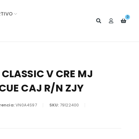
RTIVO
0
CLASSIC V CRE MJ
CUE CAJ R/N ZJY
rencia:
VN0A4S97
SKU:
79122400