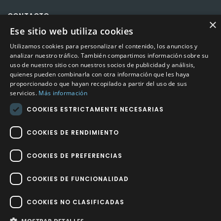
CONTACTO
×
Ese sitio web utiliza cookies
Calle Méndez Núñez nº3 – Fuente Palmera 14120 Córdoba
Utilizamos cookies para personalizar el contenido, los anuncios y
Teléfono
957 04 96 57
analizar nuestro tráfico. También compartimos información sobre su
uso de nuestro sitio con nuestros socios de publicidad y análisis,
quienes pueden combinarla con otra información que les haya
Email
info@factory-sport.es
proporcionado o que hayan recopilado a partir del uso de sus
servicios.
Más información
HORARIO COMERCIAL
COOKIES ESTRICTAMENTE NECESARIAS
Lunes a viernes
10:00 a 14:00 / 18:00 a 21:00
COOKIES DE RENDIMIENTO
COOKIES DE PREFERENCIAS
COOKIES DE FUNCIONALIDAD
Factory Sport 2023
©
– Todos los derechos reservados | Hecho por
COOKIES NO CLASIFICADAS
Impulsoh Performance Marketing