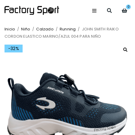
0
Inicio
/
Niño
/
Calzado
/
Running
/
JOHN SMITH RAIKO
CORDON ELASTICO MARINO/AZUL 004 PARA NIÑO
-32%