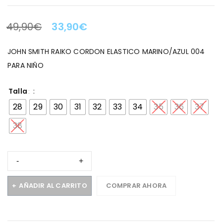
49,90
€
33,90
€
LA OFERTA TERMINA EN:
JOHN SMITH RAIKO CORDON ELASTICO MARINO/AZUL 004
PARA NIÑO
Talla
28
29
30
31
32
33
34
35
36
37
38
AÑADIR AL CARRITO
COMPRAR AHORA